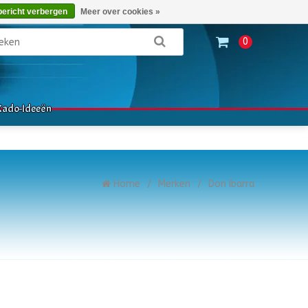
Bestellen - €0,00
Inloggen
bericht verbergen
Meer over cookies »
0
Kado-Ideeën
Home
/
Merken
/
Don Ibarra