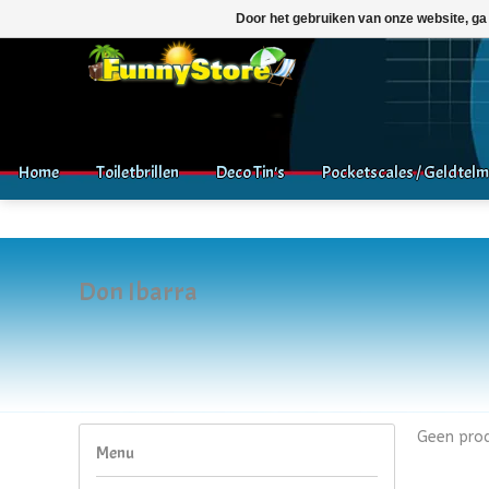
Door het gebruiken van onze website, ga
Home
Toiletbrillen
Deco Tin's
Pocketscales / Geldtel
Don Ibarra
Geen prod
Menu