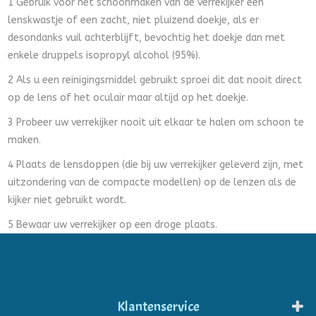
1 Gebruik voor het schoonmaken van de verrekijker een
lenskwastje of een zacht, niet pluizend doekje, als er
desondanks vuil achterblijft, bevochtig het doekje dan met
enkele druppels isopropyl alcohol (95%).
2 Als u een reinigingsmiddel gebruikt sproei dit dat nooit direct
op de lens of het oculair maar altijd op het doekje.
3 Probeer uw verrekijker nooit uit elkaar te halen om schoon te
maken.
4 Plaats de lensdoppen (die bij uw verrekijker geleverd zijn, met
uitzondering van de compacte modellen) op de lenzen als de
kijker niet gebruikt wordt.
5 Bewaar uw verrekijker op een droge plaats.
Klantenservice