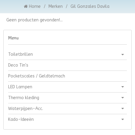
Home
/
Merken
/
Gil Gonzales Davila
Geen producten gevonden!...
Menu
Toiletbrillen
Deco Tin's
Pocketscales / Geldtelmach
LED Lampen
Thermo kleding
Waterpijpen-Acc.
Kado-Ideeën