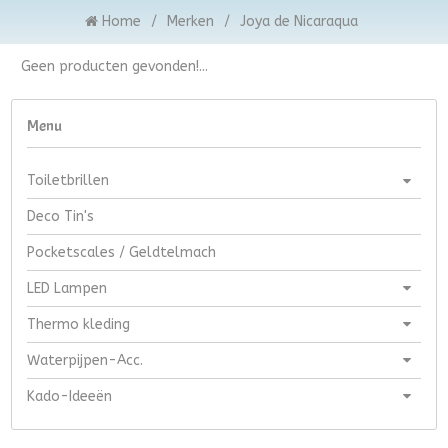
Home
/
Merken
/
Joya de Nicaraqua
Geen producten gevonden!...
Menu
Toiletbrillen
Deco Tin's
Pocketscales / Geldtelmach
LED Lampen
Thermo kleding
Waterpijpen-Acc.
Kado-Ideeën