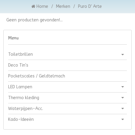
Home
/
Merken
/
Puro D' Arte
Geen producten gevonden!...
Menu
Toiletbrillen
Deco Tin's
Pocketscales / Geldtelmach
LED Lampen
Thermo kleding
Waterpijpen-Acc.
Kado-Ideeën